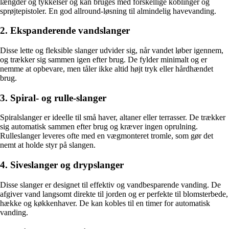
længder og tykkelser og kan bruges med forskellige koblinger og
sprøjtepistoler. En god allround-løsning til almindelig havevanding.
2. Ekspanderende vandslanger
Disse lette og fleksible slanger udvider sig, når vandet løber igennem,
og trækker sig sammen igen efter brug. De fylder minimalt og er
nemme at opbevare, men tåler ikke altid højt tryk eller hårdhændet
brug.
3. Spiral- og rulle-slanger
Spiralslanger er ideelle til små haver, altaner eller terrasser. De trækker
sig automatisk sammen efter brug og kræver ingen oprulning.
Rulleslanger leveres ofte med en vægmonteret tromle, som gør det
nemt at holde styr på slangen.
4. Siveslanger og drypslanger
Disse slanger er designet til effektiv og vandbesparende vanding. De
afgiver vand langsomt direkte til jorden og er perfekte til blomsterbede,
hække og køkkenhaver. De kan kobles til en timer for automatisk
vanding.