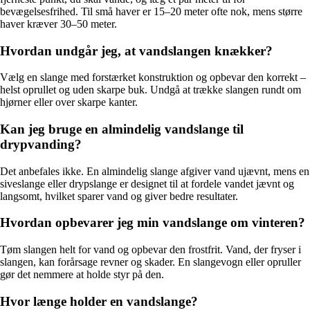
bevægelsesfrihed. Til små haver er 15–20 meter ofte nok, mens større
haver kræver 30–50 meter.
Hvordan undgår jeg, at vandslangen knækker?
Vælg en slange med forstærket konstruktion og opbevar den korrekt –
helst oprullet og uden skarpe buk. Undgå at trække slangen rundt om
hjørner eller over skarpe kanter.
Kan jeg bruge en almindelig vandslange til
drypvanding?
Det anbefales ikke. En almindelig slange afgiver vand ujævnt, mens en
siveslange eller drypslange er designet til at fordele vandet jævnt og
langsomt, hvilket sparer vand og giver bedre resultater.
Hvordan opbevarer jeg min vandslange om vinteren?
Tøm slangen helt for vand og opbevar den frostfrit. Vand, der fryser i
slangen, kan forårsage revner og skader. En slangevogn eller opruller
gør det nemmere at holde styr på den.
Hvor længe holder en vandslange?