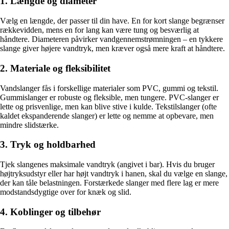
1. Længde og diameter
Vælg en længde, der passer til din have. En for kort slange begrænser
rækkevidden, mens en for lang kan være tung og besværlig at
håndtere. Diameteren påvirker vandgennemstrømningen – en tykkere
slange giver højere vandtryk, men kræver også mere kraft at håndtere.
2. Materiale og fleksibilitet
Vandslanger fås i forskellige materialer som PVC, gummi og tekstil.
Gummislanger er robuste og fleksible, men tungere. PVC-slanger er
lette og prisvenlige, men kan blive stive i kulde. Tekstilslanger (ofte
kaldet ekspanderende slanger) er lette og nemme at opbevare, men
mindre slidstærke.
3. Tryk og holdbarhed
Tjek slangenes maksimale vandtryk (angivet i bar). Hvis du bruger
højtryksudstyr eller har højt vandtryk i hanen, skal du vælge en slange,
der kan tåle belastningen. Forstærkede slanger med flere lag er mere
modstandsdygtige over for knæk og slid.
4. Koblinger og tilbehør