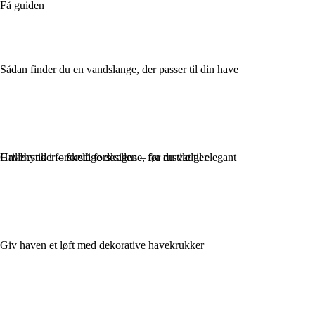
Få guiden
Sådan finder du en vandslange, der passer til din have
Havehynder – forstå forskellene, før du vælger
Grillbestik i forskellige designs – fra rustikt til elegant
Giv haven et løft med dekorative havekrukker