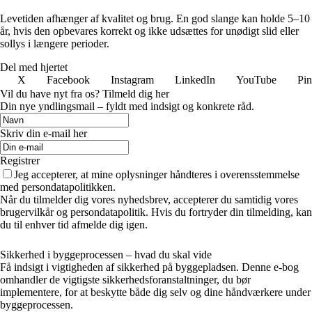
Levetiden afhænger af kvalitet og brug. En god slange kan holde 5–10
år, hvis den opbevares korrekt og ikke udsættes for unødigt slid eller
sollys i længere perioder.
Del med hjertet
X
Facebook
Instagram
LinkedIn
YouTube
Pin
Vil du have nyt fra os? Tilmeld dig her
Din nye yndlingsmail – fyldt med indsigt og konkrete råd.
Skriv din e-mail her
Registrer
Jeg accepterer, at mine oplysninger håndteres i overensstemmelse
med persondatapolitikken.
Når du tilmelder dig vores nyhedsbrev, accepterer du samtidig vores
brugervilkår og persondatapolitik. Hvis du fortryder din tilmelding, kan
du til enhver tid afmelde dig igen.
Sikkerhed i byggeprocessen – hvad du skal vide
Få indsigt i vigtigheden af sikkerhed på byggepladsen. Denne e-bog
omhandler de vigtigste sikkerhedsforanstaltninger, du bør
implementere, for at beskytte både dig selv og dine håndværkere under
byggeprocessen.