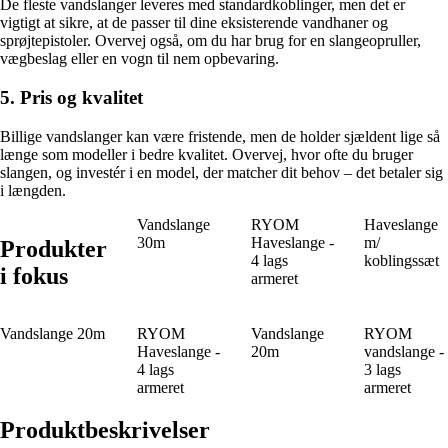
De fleste vandslanger leveres med standardkoblinger, men det er
vigtigt at sikre, at de passer til dine eksisterende vandhaner og
sprøjtepistoler. Overvej også, om du har brug for en slangeopruller,
vægbeslag eller en vogn til nem opbevaring.
5. Pris og kvalitet
Billige vandslanger kan være fristende, men de holder sjældent lige så
længe som modeller i bedre kvalitet. Overvej, hvor ofte du bruger
slangen, og investér i en model, der matcher dit behov – det betaler sig
i længden.
Vandslange
RYOM
Haveslange
30m
Haveslange -
m/
Produkter
4 lags
koblingssæt
i fokus
armeret
Vandslange 20m
RYOM
Vandslange
RYOM
Haveslange -
20m
vandslange -
4 lags
3 lags
armeret
armeret
Produktbeskrivelser