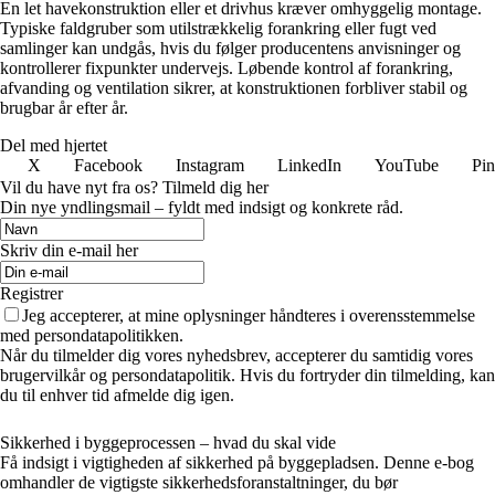
En let havekonstruktion eller et drivhus kræver omhyggelig montage.
Typiske faldgruber som utilstrækkelig forankring eller fugt ved
samlinger kan undgås, hvis du følger producentens anvisninger og
kontrollerer fixpunkter undervejs. Løbende kontrol af forankring,
afvanding og ventilation sikrer, at konstruktionen forbliver stabil og
brugbar år efter år.
Del med hjertet
X
Facebook
Instagram
LinkedIn
YouTube
Pin
Vil du have nyt fra os? Tilmeld dig her
Din nye yndlingsmail – fyldt med indsigt og konkrete råd.
Skriv din e-mail her
Registrer
Jeg accepterer, at mine oplysninger håndteres i overensstemmelse
med persondatapolitikken.
Når du tilmelder dig vores nyhedsbrev, accepterer du samtidig vores
brugervilkår og persondatapolitik. Hvis du fortryder din tilmelding, kan
du til enhver tid afmelde dig igen.
Sikkerhed i byggeprocessen – hvad du skal vide
Få indsigt i vigtigheden af sikkerhed på byggepladsen. Denne e-bog
omhandler de vigtigste sikkerhedsforanstaltninger, du bør