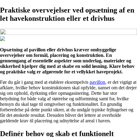
Praktiske overvejelser ved opsætning af en
let havekonstruktion eller et drivhus
Opsætning af pavillon eller drivhus kræver omhyggelige
overvejelser om formål, placering og konstruktion. En
gennemgang af essentielle aspekter som underlag, materialer og
sikkerhed hjælper dig med at skabe en solid løsning. Klare behov
og praktiske valg er afgørende for et vellykket haveprojekt.
Før du går i gang med at etablere eksempelvis
pavillon
, er det vigtigt at
afklare, hvilke behov konstruktionen skal opfylde, uanset om det drejer
sig om ophold, dyrkning eller opmagasinering. Dette har stor
betydning for både valg af størrelse og udformning samt for, hvilke
hensyn du skal tage til omgivelser og funktionalitet. En grundig
forberedelse på dette punkt sikrer, at du undgår typiske fejltagelser og
får det ønskede resultat. Desuden bliver det lettere at overholde
gældende krav til placering og udnyttelse af areal i haven.
Definér behov og skab et funktionelt