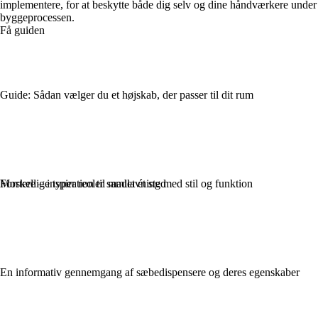
implementere, for at beskytte både dig selv og dine håndværkere under
byggeprocessen.
Få guiden
Guide: Sådan vælger du et højskab, der passer til dit rum
Forskellige typer reoler samlet ét sted
Mortere – inspiration til madlavning med stil og funktion
En informativ gennemgang af sæbedispensere og deres egenskaber