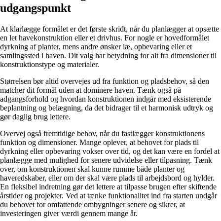
udgangspunkt
At klarlægge formålet er det første skridt, når du planlægger at opsætte
en let havekonstruktion eller et drivhus. For nogle er hovedformålet
dyrkning af planter, mens andre ønsker læ, opbevaring eller et
samlingssted i haven. Dit valg har betydning for alt fra dimensioner til
konstruktionstype og materialer.
Størrelsen bør altid overvejes ud fra funktion og pladsbehov, så den
matcher dit formål uden at dominere haven. Tænk også på
adgangsforhold og hvordan konstruktionen indgår med eksisterende
beplantning og belægning, da det bidrager til et harmonisk udtryk og
gør daglig brug lettere.
Overvej også fremtidige behov, når du fastlægger konstruktionens
funktion og dimensioner. Mange oplever, at behovet for plads til
dyrkning eller opbevaring vokser over tid, og det kan være en fordel at
planlægge med mulighed for senere udvidelse eller tilpasning. Tænk
over, om konstruktionen skal kunne rumme både planter og
haveredskaber, eller om der skal være plads til arbejdsbord og hylder.
En fleksibel indretning gør det lettere at tilpasse brugen efter skiftende
årstider og projekter. Ved at tænke funktionalitet ind fra starten undgår
du behovet for omfattende ombygninger senere og sikrer, at
investeringen giver værdi gennem mange år.