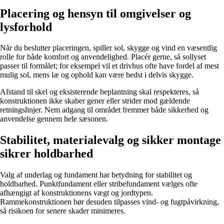
Placering og hensyn til omgivelser og
lysforhold
Når du beslutter placeringen, spiller sol, skygge og vind en væsentlig
rolle for både komfort og anvendelighed. Placér gerne, så sollyset
passer til formålet; for eksempel vil et drivhus ofte have fordel af mest
mulig sol, mens læ og ophold kan være bedst i delvis skygge.
Afstand til skel og eksisterende beplantning skal respekteres, så
konstruktionen ikke skaber gener eller strider mod gældende
retningslinjer. Nem adgang til området fremmer både sikkerhed og
anvendelse gennem hele sæsonen.
Stabilitet, materialevalg og sikker montage
sikrer holdbarhed
Valg af underlag og fundament har betydning for stabilitet og
holdbarhed. Punktfundament eller stribefundament vælges ofte
afhængigt af konstruktionens vægt og jordtypen.
Rammekonstruktionen bør desuden tilpasses vind- og fugtpåvirkning,
så risikoen for senere skader minimeres.