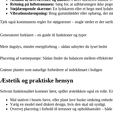
Retning på luftstrømmen:
Sørg for, at udblæsningen ikke peger 
Støjdæmpende skærme:
En lydskærm eller et hegn med lydabso
Vibrationsdæmpning:
Brug gummifødder eller ophæng, der mi
Tjek også kommunens regler for støjgrænser – nogle steder er der særl
Generatorer forklaret – en guide til funktioner og typer
Mere dagslys, mindre energiforbrug – sådan udnytter du lyset bedst
Placering af varmepumpe: Sådan finder du balancen mellem effektivitet
Grønne planter som naturlige forbedrere af indeklimaet i boligen
Æstetik og praktiske hensyn
Selvom funktionalitet kommer først, spiller æstetikken også en rolle.
Mal stativet i husets farve, eller plant lave buske omkring enhed
Vælg en model med diskret design, hvis den skal stå synligt.
Overvej placering i forhold til terrasser og opholdsarealer – både