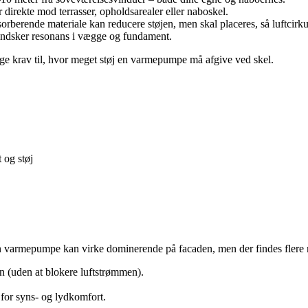
direkte mod terrasser, opholdsarealer eller naboskel.
rberende materiale kan reducere støjen, men skal placeres, så luftcir
ndsker resonans i vægge og fundament.
ige krav til, hvor meget støj en varmepumpe må afgive ved skel.
 og støj
 En varmepumpe kan virke dominerende på facaden, men der findes flere 
en (uden at blokere luftstrømmen).
 for syns- og lydkomfort.