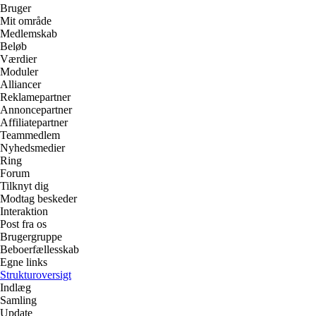
Bruger
Mit område
Medlemskab
Beløb
Værdier
Moduler
Alliancer
Reklamepartner
Annoncepartner
Affiliatepartner
Teammedlem
Nyhedsmedier
Ring
Forum
Tilknyt dig
Modtag beskeder
Interaktion
Post fra os
Brugergruppe
Beboerfællesskab
Egne links
Strukturoversigt
Indlæg
Samling
Update