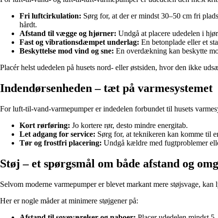
Fri luftcirkulation:
Sørg for, at der er mindst 30–50 cm fri plad
hårdt.
Afstand til vægge og hjørner:
Undgå at placere udedelen i hjør
Fast og vibrationsdæmpet underlag:
En betonplade eller et st
Beskyttelse mod vind og sne:
En overdækning kan beskytte mod
Placér helst udedelen på husets nord- eller østsiden, hvor den ikke udsæ
Indendørsenheden – tæt på varmesystemet
For luft-til-vand-varmepumper er indedelen forbundet til husets varmesy
Kort rørføring:
Jo kortere rør, desto mindre energitab.
Let adgang for service:
Sørg for, at teknikeren kan komme til e
Tør og frostfri placering:
Undgå kældre med fugtproblemer elle
Støj – et spørgsmål om både afstand og omg
Selvom moderne varmepumper er blevet markant mere støjsvage, kan lyd
Her er nogle måder at minimere støjgener på:
Afstand til soveværelser og naboer:
Placer udedelen mindst 5–