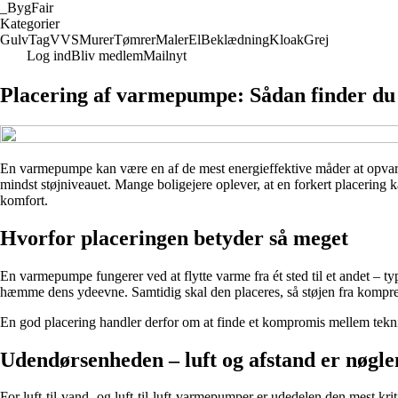
_
BygFair
Kategorier
Gulv
Tag
VVS
Murer
Tømrer
Maler
El
Beklædning
Kloak
Grej
Log ind
Bliv medlem
Mailnyt
Placering af varmepumpe: Sådan finder du b
En varmepumpe kan være en af de mest energieffektive måder at opvarme 
mindst støjniveauet. Mange boligejere oplever, at en forkert placering k
komfort.
Hvorfor placeringen betyder så meget
En varmepumpe fungerer ved at flytte varme fra ét sted til et andet – ty
hæmme dens ydeevne. Samtidig skal den placeres, så støjen fra kompresso
En god placering handler derfor om at finde et kompromis mellem teknik
Udendørsenheden – luft og afstand er nøgle
For luft-til-vand- og luft-til-luft-varmepumper er udedelen den mest krit