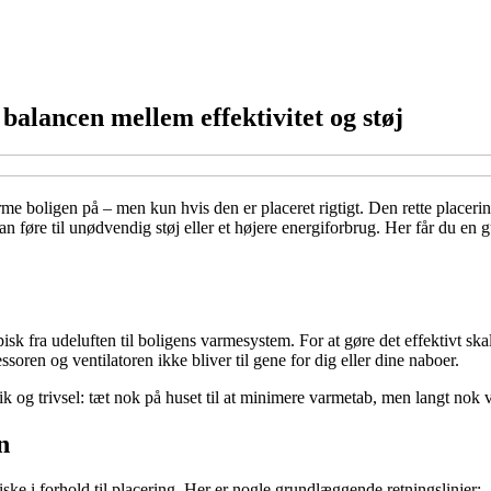
alancen mellem effektivitet og støj
boligen på – men kun hvis den er placeret rigtigt. Den rette placering 
an føre til unødvendig støj eller et højere energiforbrug. Her får du en 
pisk fra udeluften til boligens varmesystem. For at gøre det effektivt sk
ren og ventilatoren ikke bliver til gene for dig eller dine naboer.
 og trivsel: tæt nok på huset til at minimere varmetab, men langt nok v
n
iske i forhold til placering. Her er nogle grundlæggende retningslinjer: