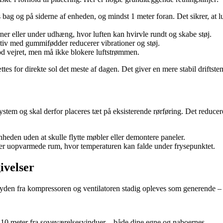
s bag og på siderne af enheden, og mindst 1 meter foran. Det sikrer, at 
ner eller under udhæng, hvor luften kan hvirvle rundt og skabe støj.
ativ med gummifødder reducerer vibrationer og støj.
 vejret, men må ikke blokere luftstrømmen.
ttes for direkte sol det meste af dagen. Det giver en mere stabil driftst
stem og skal derfor placeres tæt på eksisterende rørføring. Det reducere
nheden uden at skulle flytte møbler eller demontere paneler.
r uopvarmede rum, hvor temperaturen kan falde under frysepunktet.
ivelser
en fra kompressoren og ventilatoren stadig opleves som generende – i
10 meter fra soveværelsesvinduer – både dine egne og naboernes.