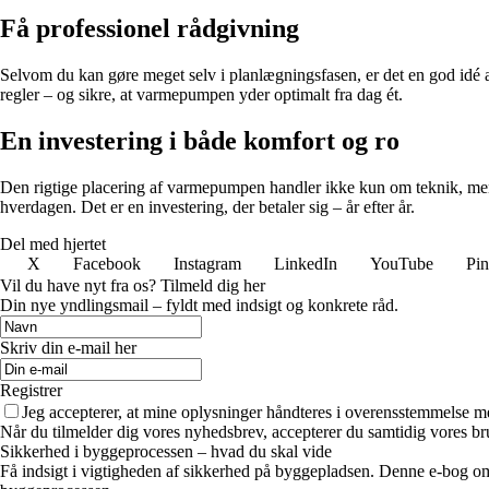
Få professionel rådgivning
Selvom du kan gøre meget selv i planlægningsfasen, er det en god idé at 
regler – og sikre, at varmepumpen yder optimalt fra dag ét.
En investering i både komfort og ro
Den rigtige placering af varmepumpen handler ikke kun om teknik, men o
hverdagen. Det er en investering, der betaler sig – år efter år.
Del med hjertet
X
Facebook
Instagram
LinkedIn
YouTube
Pin
Vil du have nyt fra os? Tilmeld dig her
Din nye yndlingsmail – fyldt med indsigt og konkrete råd.
Skriv din e-mail her
Registrer
Jeg accepterer, at mine oplysninger håndteres i overensstemmelse m
Når du tilmelder dig vores nyhedsbrev, accepterer du samtidig vores bru
Sikkerhed i byggeprocessen – hvad du skal vide
Få indsigt i vigtigheden af sikkerhed på byggepladsen. Denne e-bog om