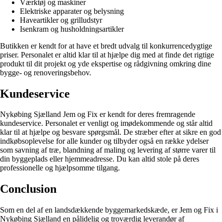
Værktøj og maskiner
Elektriske apparater og belysning
Haveartikler og grilludstyr
Isenkram og husholdningsartikler
Butikken er kendt for at have et bredt udvalg til konkurrencedygtige
priser. Personalet er altid klar til at hjælpe dig med at finde det rigtige
produkt til dit projekt og yde ekspertise og rådgivning omkring dine
bygge- og renoveringsbehov.
Kundeservice
Nykøbing Sjælland Jem og Fix er kendt for deres fremragende
kundeservice. Personalet er venligt og imødekommende og står altid
klar til at hjælpe og besvare spørgsmål. De stræber efter at sikre en god
indkøbsoplevelse for alle kunder og tilbyder også en række ydelser
som savning af træ, blandning af maling og levering af større varer til
din byggeplads eller hjemmeadresse. Du kan altid stole på deres
professionelle og hjælpsomme tilgang.
Conclusion
Som en del af en landsdækkende byggemarkedskæde, er Jem og Fix i
Nykøbing Sjælland en pålidelig og troværdig leverandør af